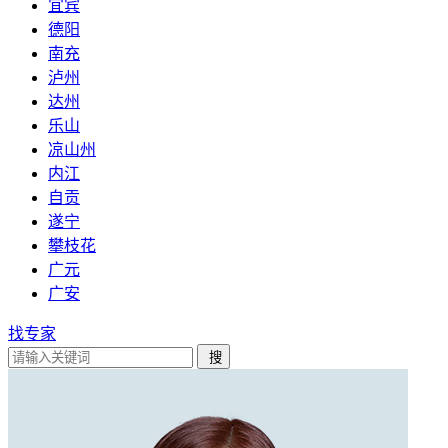
宜宾
德阳
南充
泸州
达州
乐山
凉山州
内江
自贡
遂宁
攀枝花
广元
广安
找专家
搜