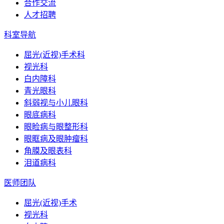
合作交流
人才招聘
科室导航
屈光(近视)手术科
视光科
白内障科
青光眼科
斜弱视与小儿眼科
眼底病科
眼睑病与眼整形科
眼眶病及眼肿瘤科
角膜及眼表科
泪道病科
医师团队
屈光(近视)手术
视光科