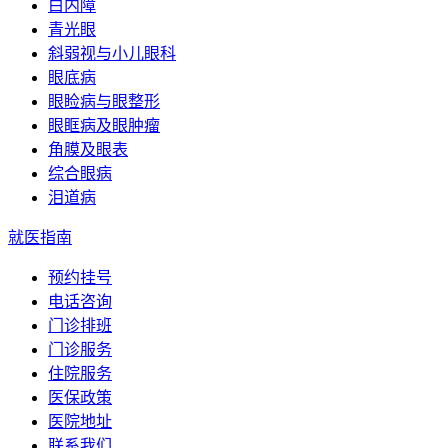
白内障
青光眼
斜弱视与小儿眼科
眼底病
眼睑病与眼整形
眼眶病及眼肿瘤
角膜及眼表
综合眼病
泪道病
就医指南
预约挂号
电话咨询
门诊排班
门诊服务
住院服务
医保政策
医院地址
联系我们