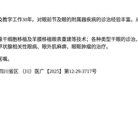
教学工作30年。对眼前节及眼的附属器疾病的诊治经验丰富。
缘干细胞移植及羊膜移植眼表重建等技术；各种类型干眼的诊治
甲状腺相关性眼病、眼外肌麻痹、眼眶肿瘤的治疗。
医嘱。
有归爱尔眼科四川省区 （川）医广【2025】第12-29-3717号